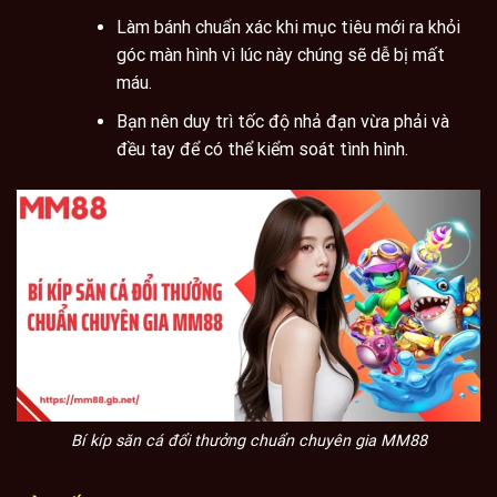
Làm bánh chuẩn xác khi mục tiêu mới ra khỏi
góc màn hình vì lúc này chúng sẽ dễ bị mất
máu.
Bạn nên duy trì tốc độ nhả đạn vừa phải và
đều tay để có thể kiểm soát tình hình.
Bí kíp săn cá đổi thưởng chuẩn chuyên gia MM88