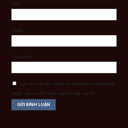
Tên
*
Email
*
Trang web
Lưu tên của tôi, email, và trang web trong trình
duyệt này cho lần bình luận kế tiếp của tôi.