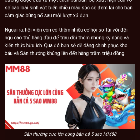
số các loài sinh vật biển nhiều màu sắc sẽ đem lại cho bạn
cảm giác bùng nổ sau mỗi lượt xả đạn.
Ngoài ra, hội viên còn có thêm nhiều cơ hội so tài với đội
ngũ cao thủ hàng đầu để trau dồi thêm những kỹ năng và
kiến thức hữu ích. Qua đó bạn sẽ dễ dàng chinh phục kho
báu và Săn thưởng khủng lên đến hàng trăm triệu đồng.
Săn thưởng cực lớn cùng bắn cá 5 sao MM88