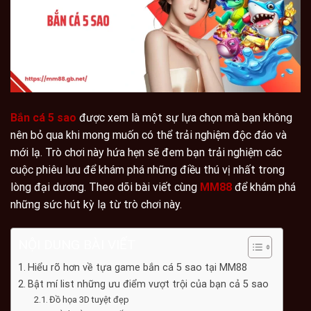
Bắn cá 5 sao
được xem là một sự lựa chọn mà bạn không
nên bỏ qua khi mong muốn có thể trải nghiệm độc đáo và
mới lạ. Trò chơi này hứa hẹn sẽ đem bạn trải nghiệm các
cuộc phiêu lưu để khám phá những điều thú vị nhất trong
lòng đại dương. Theo dõi bài viết cùng
MM88
để khám phá
những sức hút kỳ lạ từ trò chơi này.
NỘI DUNG BÀI VIẾT
Hiểu rõ hơn về tựa game bắn cá 5 sao tại MM88
Bật mí list những ưu điểm vượt trội của bạn cả 5 sao
Đồ họa 3D tuyệt đẹp