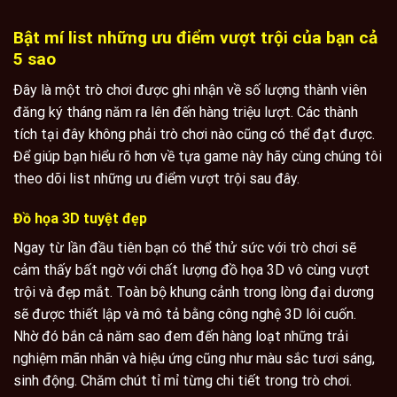
Bật mí list những ưu điểm vượt trội của bạn cả
5 sao
Đây là một trò chơi được ghi nhận về số lượng thành viên
đăng ký tháng năm ra lên đến hàng triệu lượt. Các thành
tích tại đây không phải trò chơi nào cũng có thể đạt được.
Để giúp bạn hiểu rõ hơn về tựa game này hãy cùng chúng tôi
theo dõi list những ưu điểm vượt trội sau đây.
Đồ họa 3D tuyệt đẹp
Ngay từ lần đầu tiên bạn có thể thử sức với trò chơi sẽ
cảm thấy bất ngờ với chất lượng đồ họa 3D vô cùng vượt
trội và đẹp mắt. Toàn bộ khung cảnh trong lòng đại dương
sẽ được thiết lập và mô tả bằng công nghệ 3D lôi cuốn.
Nhờ đó bắn cả năm sao đem đến hàng loạt những trải
nghiệm mãn nhãn và hiệu ứng cũng như màu sắc tươi sáng,
sinh động. Chăm chút tỉ mỉ từng chi tiết trong trò chơi.