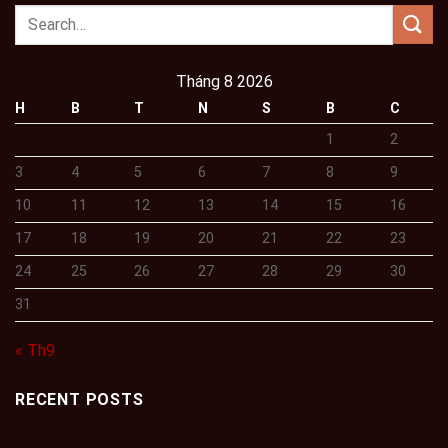
Tháng 8 2026
H
B
T
N
S
B
C
1
2
3
4
5
6
7
8
9
10
11
12
13
14
15
16
17
18
19
20
21
22
23
24
25
26
27
28
29
30
31
« Th9
RECENT POSTS