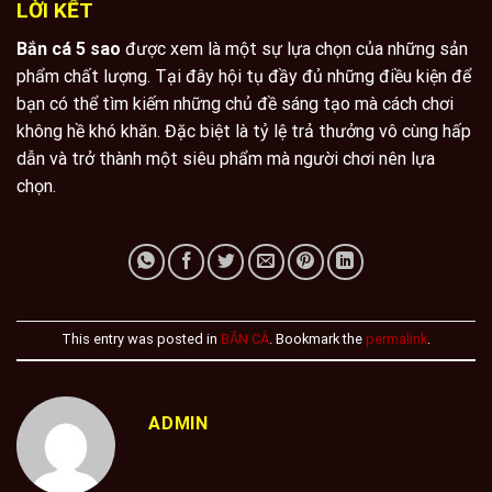
LỜI KẾT
Bắn cá 5 sao
được xem là một sự lựa chọn của những sản
phẩm chất lượng. Tại đây hội tụ đầy đủ những điều kiện để
bạn có thể tìm kiếm những chủ đề sáng tạo mà cách chơi
không hề khó khăn. Đặc biệt là tỷ lệ trả thưởng vô cùng hấp
dẫn và trở thành một siêu phẩm mà người chơi nên lựa
chọn.
This entry was posted in
BẮN CÁ
. Bookmark the
permalink
.
ADMIN